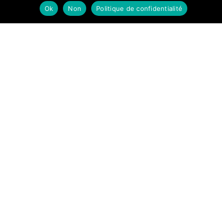
Ok
Non
Politique de confidentialité
FONTAINE
LET'S STAY
CHAMONIX
CONNECTED
161 Chemin de
la Fontaine,
74310 LES
HOUCHES –
CHAMONIX
FRANCE
Tel
:
+33(0)689329334
Mail :
contact@fontaine-
chamonix.com