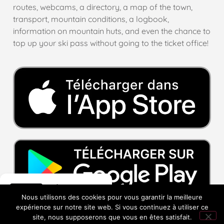
routes, webcams, a directory, a map of the town,
transport, mountain conditions, a logbook,
information on mountain huts, and even the chance to
top up your ski pass without going to the ticket office!
Hôtel La
Nous utilisons des cookies pour vous garantir la meilleure
Fontaine
expérience sur notre site web. Si vous continuez à utiliser ce
site, nous supposerons que vous en êtes satisfait.
276 avis Google