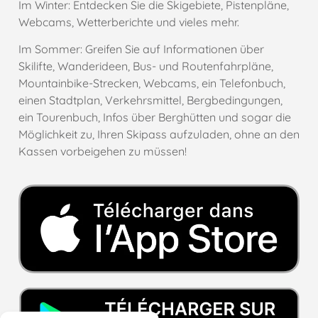
Im Winter: Entdecken Sie die Skigebiete, Pistenpläne,
Webcams, Wetterberichte und vieles mehr.
Im Sommer: Greifen Sie auf Informationen über
Skilifte, Wanderideen, Bus- und Routenfahrpläne,
Mountainbike-Strecken, Webcams, ein Telefonbuch,
einen Stadtplan, Verkehrsmittel, Bergbedingungen,
ein Tourenbuch, Infos über Berghütten und sogar die
Möglichkeit zu, Ihren Skipass aufzuladen, ohne an den
Kassen vorbeigehen zu müssen!