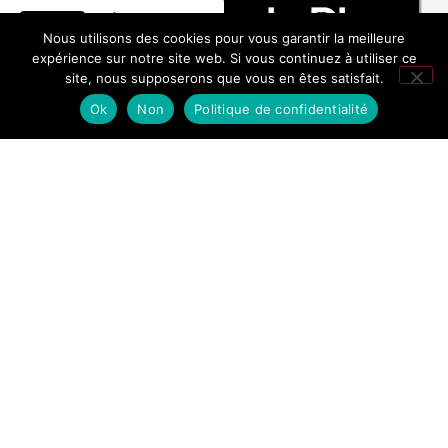
Hôtel La
Nous utilisons des cookies pour vous garantir la meilleure
Fontaine
expérience sur notre site web. Si vous continuez à utiliser ce
site, nous supposerons que vous en êtes satisfait.
276 avis Google
Ok
Non
Politique de confidentialité
FONTAINE
BLEIBEN
CHAMONIX
WIR IN
VERBINDUNG
161 Chemin de
la Fontaine,
74310 LES
HOUCHES –
CHAMONIX
FRANCE
Tel.:+
33 (0)
6 89
32 93 34