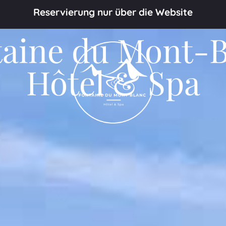
Reservierung nur über die Website
taine du Mont-B
Hôtel & Spa