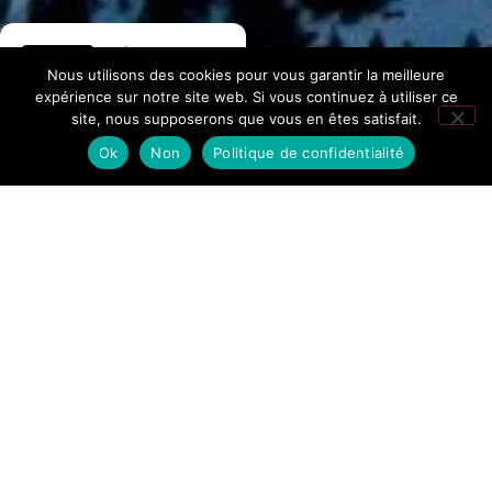
Hôtel La
Nous utilisons des cookies pour vous garantir la meilleure
Fontaine
expérience sur notre site web. Si vous continuez à utiliser ce
site, nous supposerons que vous en êtes satisfait.
276 avis Google
Ok
Non
Politique de confidentialité
Accueil
/
Praktische Informationen
Sich
Pauschalangebote
im Tal