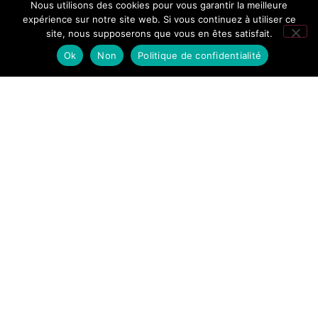
Nous utilisons des cookies pour vous garantir la meilleure
Fontaine
expérience sur notre site web. Si vous continuez à utiliser ce
site, nous supposerons que vous en êtes satisfait.
276 avis Google
Ok
Non
Politique de confidentialité
Accueil
/
Des nuits inoubliables à
Chamonix