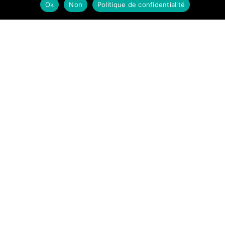
Ok
Non
Politique de confidentialité
Salut,
moi
c'est
Louis !
Enchanté ! Je
suis le jeune
propriétaire de
cet endroit où
chaque plat est
une invitation à
la convivialité
.
Ici, on vous
régale avec des
saveurs locales