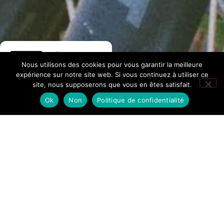
Hôtel La
Nous utilisons des cookies pour vous garantir la meilleure
Fontaine
expérience sur notre site web. Si vous continuez à utiliser ce
site, nous supposerons que vous en êtes satisfait.
276 avis Google
Ok
Non
Politique de confidentialité
Accueil
/
Explore the Chamonix
Valley by mountain bike
Come and rediscover mountain biking and push your
limits in a spectacular landscape.
The Bike Parks at Balme and Les Houches offer ideal
terrain for downhill enthusiasts (only open in