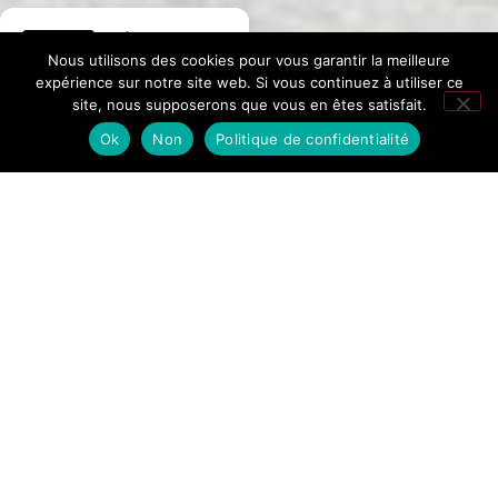
Hôtel La
Nous utilisons des cookies pour vous garantir la meilleure
Fontaine
expérience sur notre site web. Si vous continuez à utiliser ce
site, nous supposerons que vous en êtes satisfait.
276 avis Google
Ok
Non
Politique de confidentialité
Adulte(s) :
Enfant(s) :
Meilleur Tarif Garanti
Bienvenue à
l'Hôtel &