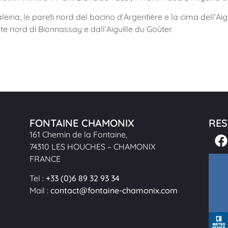
aleina, le pareti nord del bacino d’Argentière e la cima dell’Aig
e nord di Bionnassay e dall’Aiguille du Goûter.
FONTAINE CHAMONIX
RES
161 Chemin de la Fontaine,
74310 LES HOUCHES – CHAMONIX
FRANCE
Tel :
+33 (0)
6 89 32 93 34
Mail :
contact@fontaine-chamonix.com