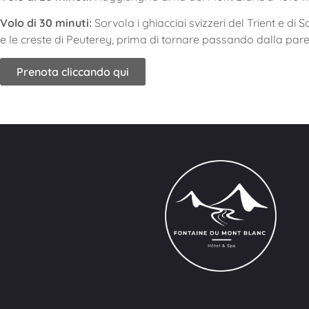
Volo di 30 minuti:
Sorvola i ghiacciai svizzeri del Trient e di S
e le creste di Peuterey, prima di tornare passando dalla paret
Prenota cliccando qui