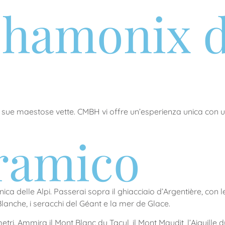
hamonix da
le sue maestose vette. CMBH vi offre un’esperienza unica con
ramico
 delle Alpi. Passerai sopra il ghiacciaio d’Argentière, con le 
lanche, i seracchi del Géant e la mer de Glace.
i. Ammira il Mont Blanc du Tacul, il Mont Maudit, l’Aiguille d