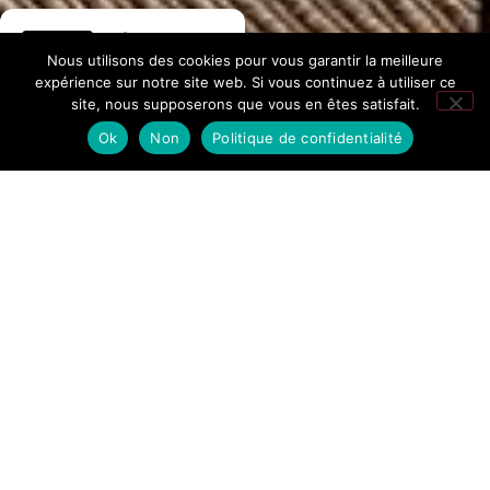
Hôtel La
Nous utilisons des cookies pour vous garantir la meilleure
Fontaine
expérience sur notre site web. Si vous continuez à utiliser ce
site, nous supposerons que vous en êtes satisfait.
276 avis Google
Ok
Non
Politique de confidentialité
Accueil
/
Piscina
coperta
e
riscaldata:
immergetevi
nel
benessere