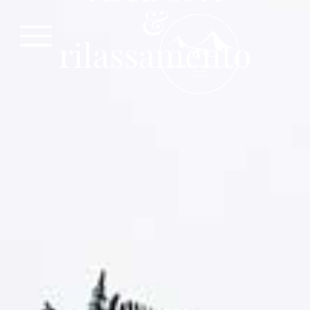
&
rilassamento