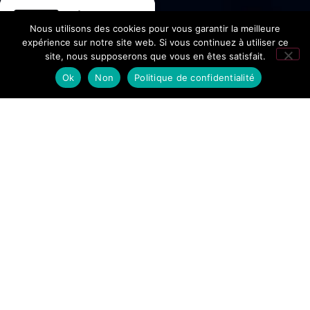
Hôtel La
Nous utilisons des cookies pour vous garantir la meilleure
Fontaine
expérience sur notre site web. Si vous continuez à utiliser ce
site, nous supposerons que vous en êtes satisfait.
276 avis Google
Ok
Non
Politique de confidentialité
Accueil
/
Musei e mostre
I musei, le mostre e le biblioteche della Valle di
Chamonix-Mont-Blanc presentano il patrimonio
culturale e la storia locale della regione.
Scoprite l’alpinismo, la mineralogia con i cristalli del
Monte Bianco, la vita negli alpeggi, la flora e la fauna
delle Alpi. Questi siti culturali vi immergono nella storia
e nelle tradizioni della montagna.
Che siate appassionati di montagna o semplici