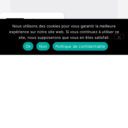
Hôtel La
Nous utilisons des cookies pour vous garantir la meilleure
Fontaine
expérience sur notre site web. Si vous continuez à utiliser ce
Inglés
site, nous supposerons que vous en êtes satisfait.
276 avis Google
Ok
Non
Politique de confidentialité
FONTAINE
SIGAMOS
CHAMONIX
CONECTADOS
161 Chemin de
la Fontaine,
74310 LES
HOUCHES –